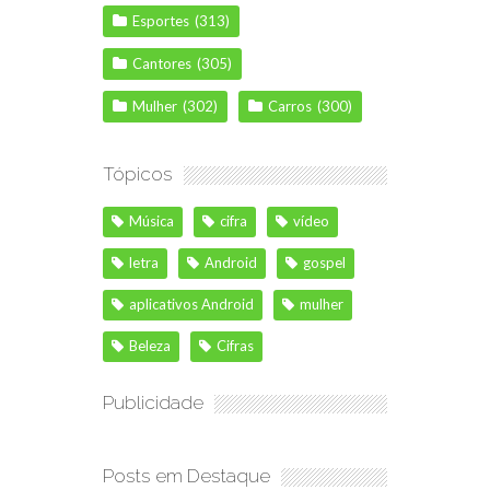
Esportes
(313)
Cantores
(305)
Mulher
(302)
Carros
(300)
Tópicos
Música
cifra
vídeo
letra
Android
gospel
aplicativos Android
mulher
Beleza
Cifras
Publicidade
Posts em Destaque