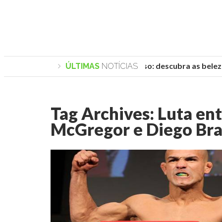
Praias de Trancoso: descubra as belezas
ÚLTIMAS
NOTÍCIAS
Tag Archives:
Luta en
McGregor e Diego Br