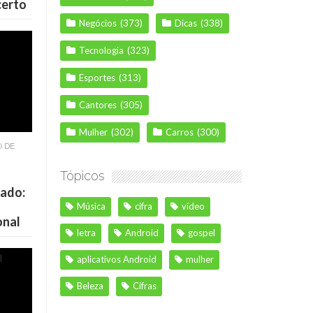
certo
Negócios
(373)
Dicas
(338)
Tecnologia
(323)
Esportes
(313)
Cantores
(305)
Mulher
(302)
Carros
(300)
O DE
Tópicos
cado:
Música
cifra
vídeo
onal
letra
Android
gospel
aplicativos Android
mulher
Beleza
Cifras