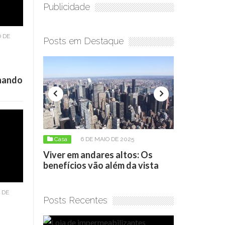
Publicidade
 DE
Posts em Destaque
onando
6 DE MAIO DE 2025
Casa
17 DE ABRIL DE 2026
m andares altos: Os
Loja de impermeabilizantes:
ios vão além da vista
como escolher o produto cert
 DE
Posts Recentes