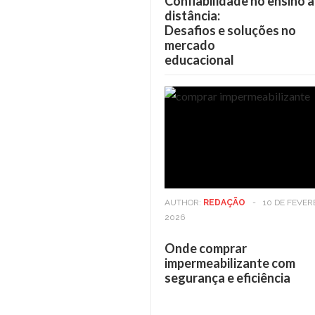
Confiabilidade no ensino a
distância:
Desafios e soluções no
mercado
educacional
AUTHOR:
REDAÇÃO
-
10 DE FEVER
2026
Onde comprar
impermeabilizante com
segurança e eficiência