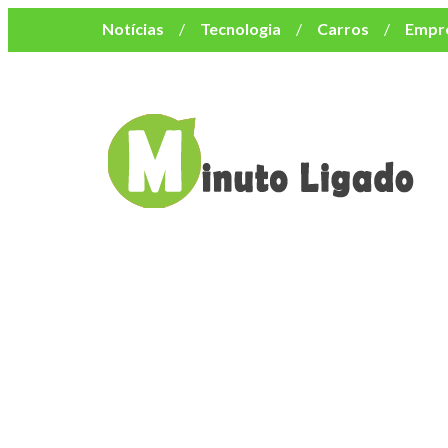
Notícias
Tecnologia
Carros
Empr
Mulher
Bem-Estar
Negócios
Músi
Resumo de Novelas
Cursos
Como o turismo impacta o custo de vida no nor