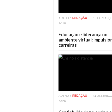
AUTHOR:
REDAÇÃO
-
18 DE MARÇO
2026
Educação e liderança no
ambiente virtual: impulsi
carreiras
Casa
6 DE MAIO DE 2025
Casa
Viver em andares altos: Os
Viver e
benefícios vão além da vista
benefíc
AUTHOR:
REDAÇÃO
-
11 DE MARÇO
2026