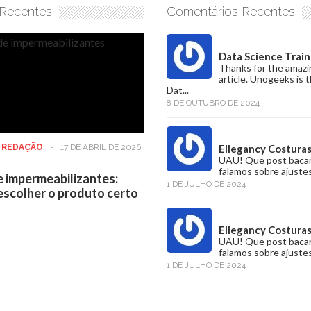
 Recentes
Comentários Recentes
Data Science Train
Thanks for the amazi
article. Unogeeks is 
Dat...
8 DE OUTUBRO DE 2024
:
REDAÇÃO
-
17 DE ABRIL DE 2026
Ellegancy Costura
UAU! Que post baca
falamos sobre ajustes
e impermeabilizantes:
1 DE JULHO DE 2024
scolher o produto certo
Ellegancy Costura
UAU! Que post baca
falamos sobre ajustes
1 DE JULHO DE 2024