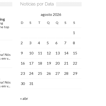
Notícias por Data
agosto 2026
ing
D
S
T
Q
Q
S
S
ng
the top
1
2
3
4
5
6
7
8
s
9
10
11
12
13
14
15
na! Nós
 em v...
16
17
18
19
20
21
22
23
24
25
26
27
28
29
s
na! Nós
30
31
 em v...
« abr