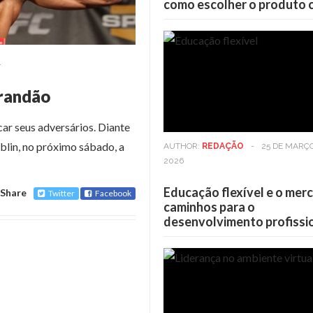
como escolher o produto 
4
Brandão
r seus adversários. Diante
lin, no próximo sábado, a
AUTHOR:
REDAÇÃO
-
25 DE MARÇ
2026
Educação flexível e o mer
Share
Twitter
Facebook
caminhos para o
desenvolvimento profissi