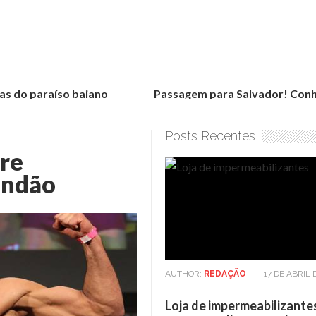
 do paraíso baiano
Passagem para Salvador! Conheça
Posts Recentes
tre
andão
AUTHOR:
REDAÇÃO
-
17 DE ABRIL 
Loja de impermeabilizante