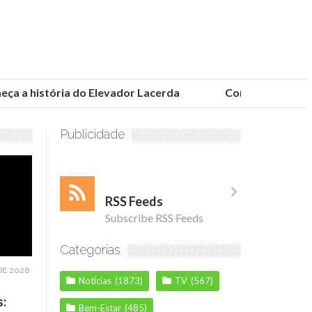
 a história do Elevador Lacerda
Conheça as fundaçõ
Publicidade
RSS Feeds
Subscribe RSS Feeds
Categorias
DE 2026
Notícias
(1873)
TV
(567)
s:
Bem-Estar
(485)