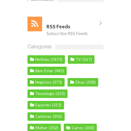
RSS Feeds
Subscribe RSS Feeds
Categorias
Notícias
(1873)
TV
(567)
Bem-Estar
(485)
Negócios
(373)
Dicas
(338)
Tecnologia
(323)
Esportes
(313)
Cantores
(305)
Mulher
(302)
Carros
(300)