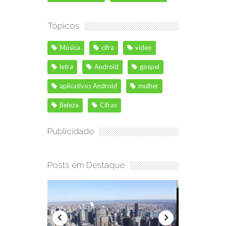
Tópicos
Música
cifra
vídeo
letra
Android
gospel
aplicativos Android
mulher
Beleza
Cifras
Publicidade
Posts em Destaque