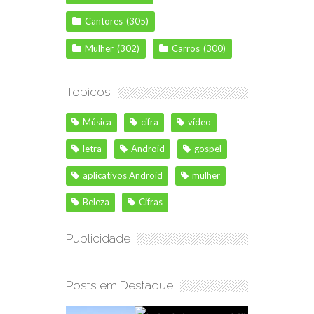
Cantores
(305)
Mulher
(302)
Carros
(300)
Tópicos
Música
cifra
vídeo
letra
Android
gospel
aplicativos Android
mulher
Beleza
Cifras
Publicidade
Posts em Destaque