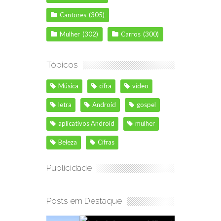
Cantores
(305)
Mulher
(302)
Carros
(300)
Tópicos
Música
cifra
vídeo
letra
Android
gospel
aplicativos Android
mulher
Beleza
Cifras
Publicidade
Posts em Destaque