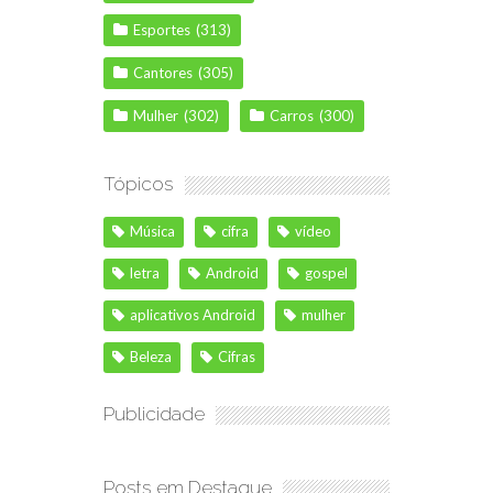
Esportes
(313)
Cantores
(305)
Mulher
(302)
Carros
(300)
Tópicos
Música
cifra
vídeo
letra
Android
gospel
aplicativos Android
mulher
Beleza
Cifras
Publicidade
Posts em Destaque