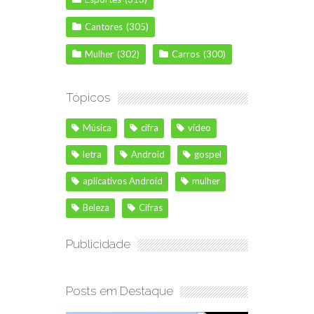
Cantores
(305)
Mulher
(302)
Carros
(300)
Tópicos
Música
cifra
vídeo
letra
Android
gospel
aplicativos Android
mulher
Beleza
Cifras
Publicidade
Posts em Destaque