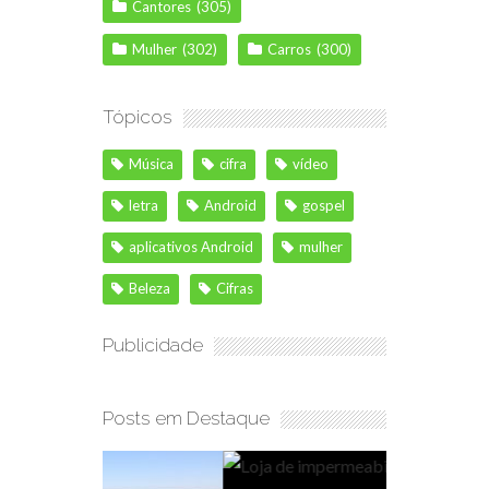
Cantores
(305)
Mulher
(302)
Carros
(300)
Tópicos
Música
cifra
vídeo
letra
Android
gospel
aplicativos Android
mulher
Beleza
Cifras
Publicidade
Posts em Destaque