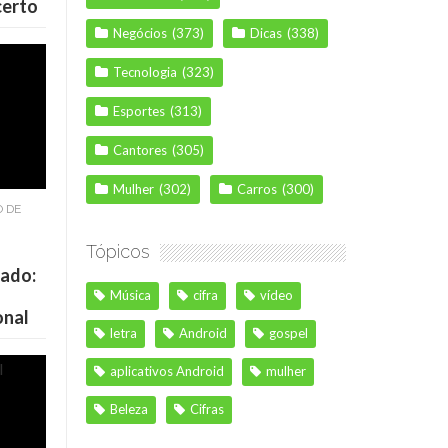
certo
Negócios
(373)
Dicas
(338)
Tecnologia
(323)
Esportes
(313)
Cantores
(305)
Mulher
(302)
Carros
(300)
O DE
Tópicos
cado:
Música
cifra
vídeo
onal
letra
Android
gospel
aplicativos Android
mulher
Beleza
Cifras