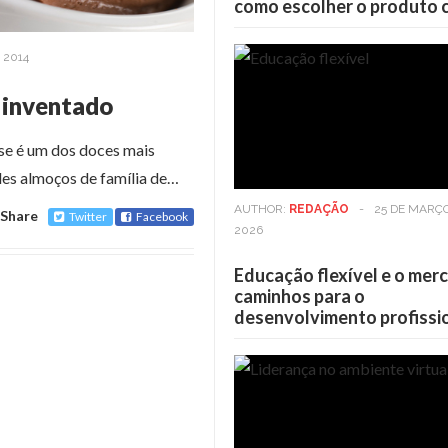
como escolher o produto 
 2014
 inventado
se é um dos doces mais
eles almoços de família de…
AUTHOR:
REDAÇÃO
-
25 DE MARÇ
Share
Twitter
Facebook
2026
Educação flexível e o mer
caminhos para o
desenvolvimento profissi