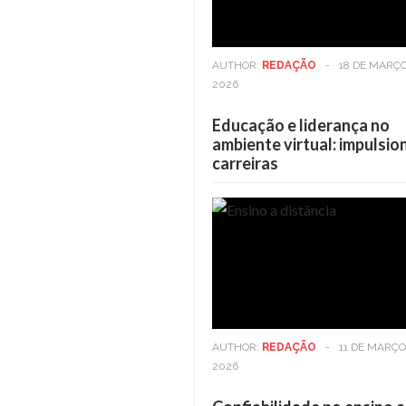
AUTHOR:
REDAÇÃO
-
18 DE MARÇO
2026
Educação e liderança no
ambiente virtual: impulsi
carreiras
Casa
6 DE MAIO DE 2025
Viver em andares altos: Os
benefícios vão além da vista
AUTHOR:
REDAÇÃO
-
11 DE MARÇO
2026