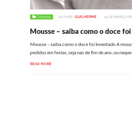
Culinária
AUTHOR:
GUILHERME
-
25 DE MARÇO DE
Mousse – saiba como o doce foi
Mousse – saiba como o doce foi inventado A mous
pedidos em festas, seja nas de fim de ano, ou naqu
READ MORE