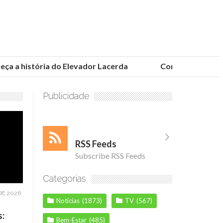
 a história do Elevador Lacerda
Conheça as fundaçõ
Publicidade
RSS Feeds
Subscribe RSS Feeds
Categorias
DE 2026
Notícias
(1873)
TV
(567)
s:
Bem-Estar
(485)