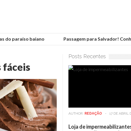
 do paraíso baiano
Passagem para Salvador! Conheça
Posts Recentes
 fáceis
AUTHOR:
REDAÇÃO
-
17 DE ABRIL 
Loja de impermeabilizante