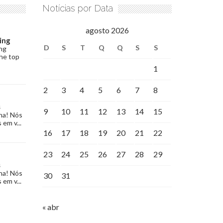
Notícias por Data
agosto 2026
ing
D
S
T
Q
Q
S
S
ng
the top
1
2
3
4
5
6
7
8
s
9
10
11
12
13
14
15
na! Nós
 em v...
16
17
18
19
20
21
22
23
24
25
26
27
28
29
s
na! Nós
30
31
 em v...
« abr