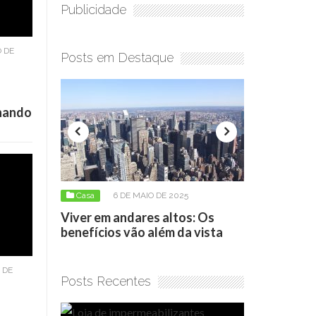
Publicidade
 DE
Posts em Destaque
onando
Casa
6 DE MAIO DE 2025
Casa
17 DE ABRIL DE 2026
Viver em andares altos: Os
Loja de impermeabilizan
benefícios vão além da vista
como escolher o produt
 DE
Posts Recentes