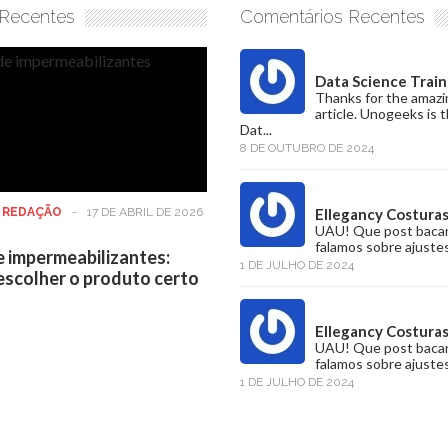
 Recentes
Comentários Recentes
Data Science Train
Thanks for the amazi
article. Unogeeks is 
Dat...
8 DE OUTUBRO DE 2024
:
REDAÇÃO
-
17 DE ABRIL DE 2026
Ellegancy Costura
UAU! Que post baca
falamos sobre ajustes
e impermeabilizantes:
1 DE JULHO DE 2024
scolher o produto certo
Ellegancy Costura
UAU! Que post baca
falamos sobre ajustes
1 DE JULHO DE 2024