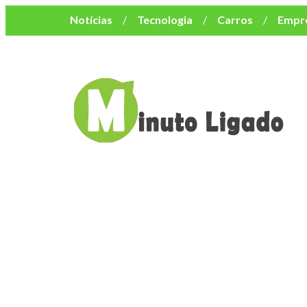
Notícias
Tecnologia
Carros
Empr
Mulher
Bem-Estar
Negócios
Músi
Resumo de Novelas
Cursos
Como o turismo impacta o custo de vida no nor