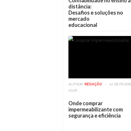
Confiabilidade no ensino a
distância:
Desafios e soluções no
mercado
educacional
AUTHOR:
REDAÇÃO
-
10 DE FEVER
2026
Onde comprar
impermeabilizante com
segurança e eficiência