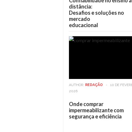
Confiabilidade no ensino a
distância:
Desafios e soluções no
mercado
educacional
AUTHOR:
REDAÇÃO
-
10 DE FEVER
2026
Onde comprar
impermeabilizante com
segurança e eficiência