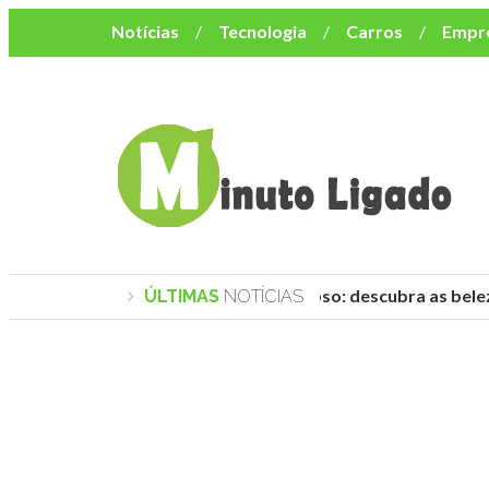
Notícias
Tecnologia
Carros
Empr
Mulher
Bem-Estar
Negócios
Músi
Resumo de Novelas
Cursos
Como o turismo impacta o custo de vida no nor
Praias de Trancoso: descubra as beleza
ÚLTIMAS
NOTÍCIAS