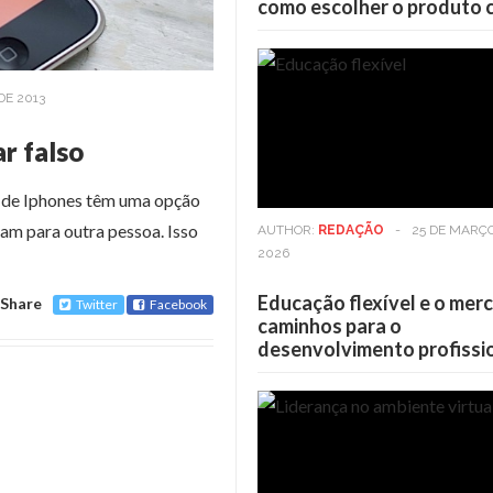
como escolher o produto 
DE 2013
ar falso
os de Iphones têm uma opção
gam para outra pessoa. Isso
AUTHOR:
REDAÇÃO
-
25 DE MARÇ
2026
Educação flexível e o mer
Share
Twitter
Facebook
caminhos para o
desenvolvimento profissi