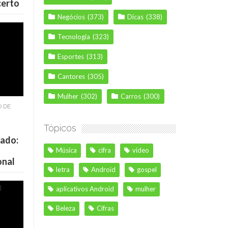
certo
Negócios
(373)
Dicas
(338)
Tecnologia
(323)
Esportes
(313)
Cantores
(305)
Mulher
(302)
Carros
(300)
O DE
Tópicos
cado:
Música
cifra
vídeo
onal
letra
Android
gospel
aplicativos Android
mulher
Beleza
Cifras