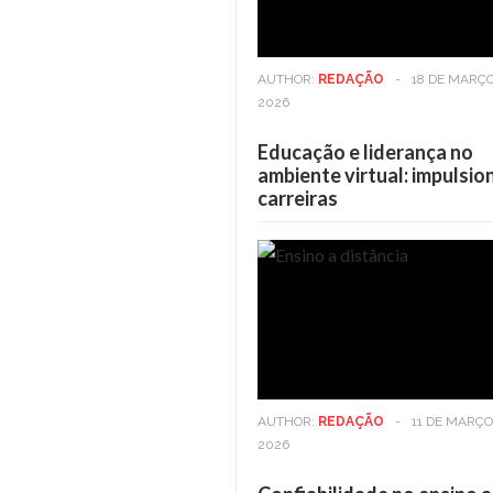
AUTHOR:
REDAÇÃO
-
18 DE MARÇO
2026
Educação e liderança no
ambiente virtual: impulsi
carreiras
Casa
6 DE MAIO DE 2025
Viver em andares alto
benefícios vão além da
AUTHOR:
REDAÇÃO
-
11 DE MARÇO
2026