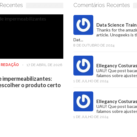
 Recentes
Comentários Recentes
Data Science Train
Thanks for the amazi
article. Unogeeks is 
Dat...
8 DE OUTUBRO DE 2024
:
REDAÇÃO
-
17 DE ABRIL DE 2026
Ellegancy Costura
UAU! Que post baca
falamos sobre ajustes
e impermeabilizantes:
1 DE JULHO DE 2024
scolher o produto certo
Ellegancy Costura
UAU! Que post baca
falamos sobre ajustes
1 DE JULHO DE 2024