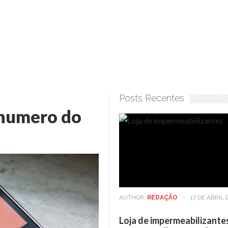
Posts Recentes
numero do
AUTHOR:
REDAÇÃO
-
17 DE ABRIL 
Loja de impermeabilizante