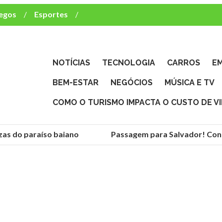
egos
Esportes
ca e TV
deste brasileiro?
NOTÍCIAS
TECNOLOGIA
CARROS
E
BEM-ESTAR
NEGÓCIOS
MÚSICA E TV
COMO O TURISMO IMPACTA O CUSTO DE V
s do paraíso baiano
Passagem para Salvador! Conheç