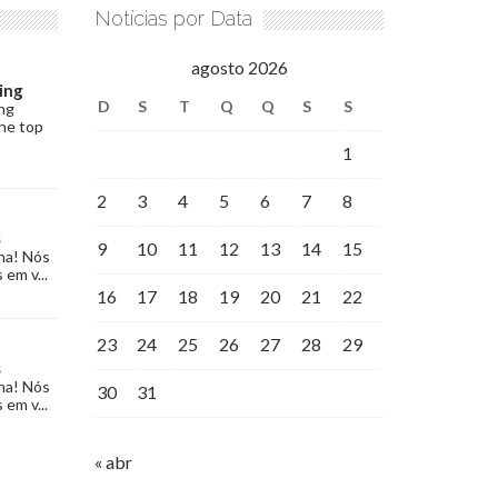
Notícias por Data
agosto 2026
ing
D
S
T
Q
Q
S
S
ng
the top
1
2
3
4
5
6
7
8
s
9
10
11
12
13
14
15
na! Nós
 em v...
16
17
18
19
20
21
22
23
24
25
26
27
28
29
s
na! Nós
30
31
 em v...
« abr