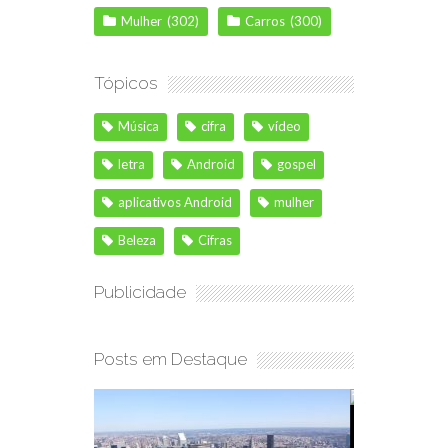
Mulher
(302)
Carros
(300)
Tópicos
Música
cifra
vídeo
letra
Android
gospel
aplicativos Android
mulher
Beleza
Cifras
Publicidade
Posts em Destaque