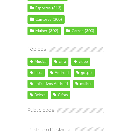
Esportes
(313)
Cantores
(305)
Mulher
(302)
Carros
(300)
Tópicos
Música
cifra
vídeo
letra
Android
gospel
aplicativos Android
mulher
Beleza
Cifras
Publicidade
Posts em Destaque