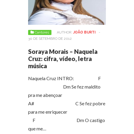
Cantores
AUTHOR:
JOÃO BURTI
-
30 DE SETEMBRO DE 2012
Soraya Morais – Naquela
Cruz: cifra, vídeo, letra
música
Naquela Cruz INTRO: F
Dm Se fez maldito
pra me abençoar
A# C Se fez pobre
para me enriquecer
F Dm O castigo
que me…