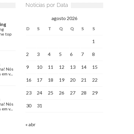
Notícias por Data
agosto 2026
ing
D
S
T
Q
Q
S
S
ng
the top
1
2
3
4
5
6
7
8
s
9
10
11
12
13
14
15
na! Nós
 em v...
16
17
18
19
20
21
22
23
24
25
26
27
28
29
s
na! Nós
30
31
 em v...
« abr