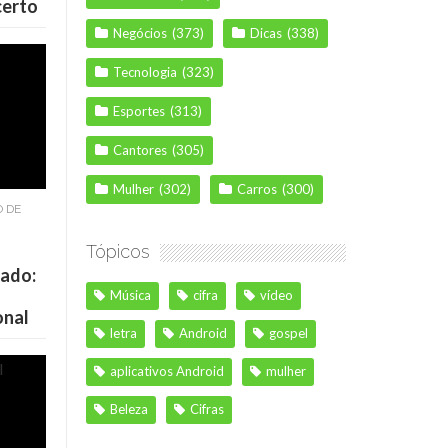
certo
Negócios
(373)
Dicas
(338)
Tecnologia
(323)
Esportes
(313)
Cantores
(305)
Mulher
(302)
Carros
(300)
O DE
Tópicos
cado:
Música
cifra
vídeo
onal
letra
Android
gospel
aplicativos Android
mulher
Beleza
Cifras