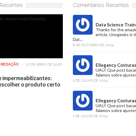
 Recentes
Comentários Recentes
Data Science Train
Thanks for the amazi
article. Unogeeks is 
Dat...
8 DE OUTUBRO DE 2024
:
REDAÇÃO
-
17 DE ABRIL DE 2026
Ellegancy Costura
UAU! Que post baca
falamos sobre ajustes
e impermeabilizantes:
1 DE JULHO DE 2024
scolher o produto certo
Ellegancy Costura
UAU! Que post baca
falamos sobre ajustes
1 DE JULHO DE 2024