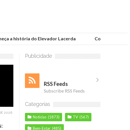
a a história do Elevador Lacerda
Conheça as fundaç
Publicidade
RSS Feeds
Subscribe RSS Feeds
Categorias
DE 2026
Notícias
(1873)
TV
(567)
s:
Bem-Estar
(485)