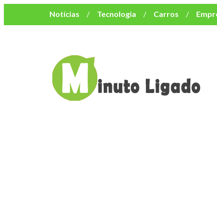
Notícias
Tecnologia
Carros
Empr
Mulher
Bem-Estar
Negócios
Músi
Resumo de Novelas
Cursos
Como o turismo impacta o custo de vida no nor