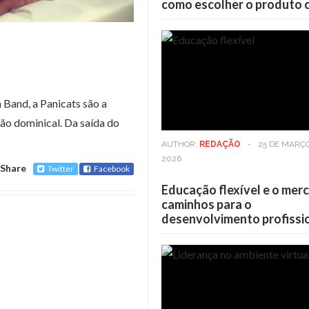
como escolher o produto 
 Band, a Panicats são a
ão dominical. Da saída do
AUTHOR:
REDAÇÃO
-
25 DE MARÇ
2026
Share
Twitter
Facebook
Educação flexível e o mer
caminhos para o
desenvolvimento profissi