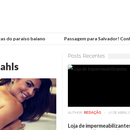
s do paraíso baiano
Passagem para Salvador! Conheç
Posts Recentes
ahls
AUTHOR:
REDAÇÃO
-
17 DE ABRIL 
Loja de impermeabilizante