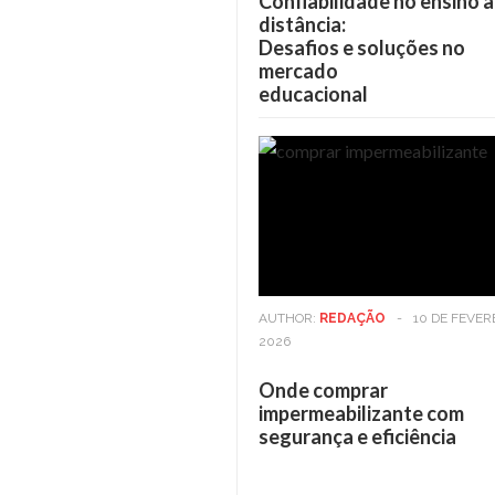
Confiabilidade no ensino a
distância:
Desafios e soluções no
mercado
educacional
AUTHOR:
REDAÇÃO
-
10 DE FEVER
2026
Onde comprar
impermeabilizante com
segurança e eficiência