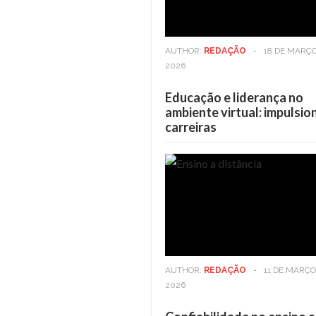
AUTHOR:
REDAÇÃO
-
18 DE MARÇO
2026
Educação e liderança no
ambiente virtual: impulsi
carreiras
Casa
6 DE MAIO DE 2025
Viver em andares altos: Os
benefícios vão além da vista
AUTHOR:
REDAÇÃO
-
11 DE MARÇO
2026