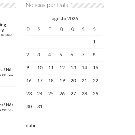
Notícias por Data
agosto 2026
ing
D
S
T
Q
Q
S
S
ng
the top
1
2
3
4
5
6
7
8
s
9
10
11
12
13
14
15
na! Nós
 em v...
16
17
18
19
20
21
22
23
24
25
26
27
28
29
s
na! Nós
30
31
 em v...
« abr