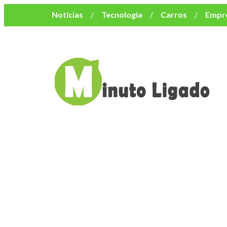
Notícias
Tecnologia
Carros
Empr
Mulher
Bem-Estar
Negócios
Músi
Resumo de Novelas
Cursos
Como o turismo impacta o custo de vida no nor