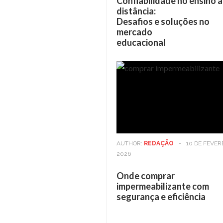
Confiabilidade no ensino a
distância:
Desafios e soluções no
mercado
educacional
AUTHOR:
REDAÇÃO
-
10 DE FEVER
2026
Onde comprar
impermeabilizante com
segurança e eficiência