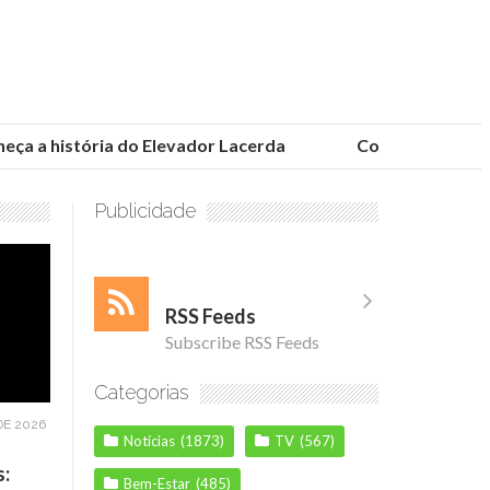
 a história do Elevador Lacerda
Conheça as fundaçõ
Publicidade
RSS Feeds
Subscribe RSS Feeds
Categorias
DE 2026
Notícias
(1873)
TV
(567)
s:
Bem-Estar
(485)