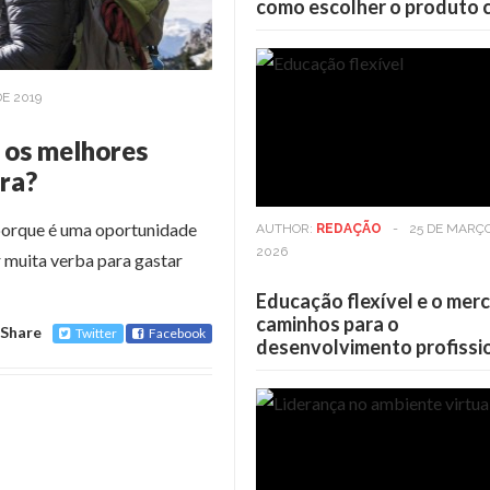
como escolher o produto 
DE 2019
 os melhores
ura?
porque é uma oportunidade
AUTHOR:
REDAÇÃO
-
25 DE MARÇ
2026
 muita verba para gastar
Educação flexível e o mer
caminhos para o
Share
Twitter
Facebook
desenvolvimento profissi