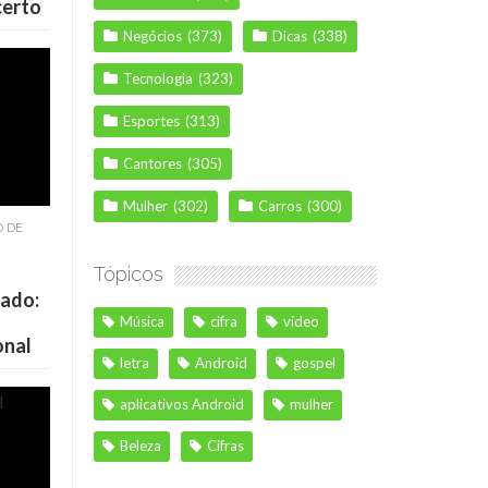
certo
Negócios
(373)
Dicas
(338)
Tecnologia
(323)
Esportes
(313)
Cantores
(305)
Mulher
(302)
Carros
(300)
O DE
Tópicos
cado:
Música
cifra
vídeo
onal
letra
Android
gospel
aplicativos Android
mulher
Beleza
Cifras