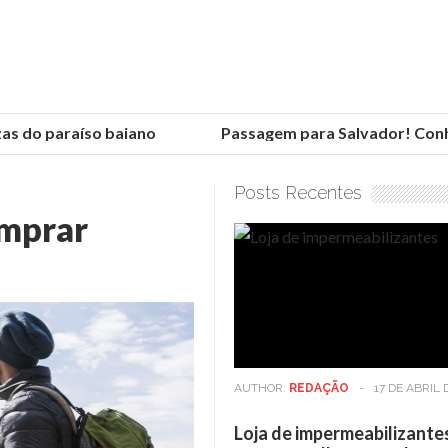
 do paraíso baiano
Passagem para Salvador! Conheça
Posts Recentes
mprar
AUTHOR:
REDAÇÃO
-
17 DE ABRIL 
Loja de impermeabilizante