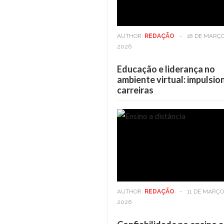
AUTHOR:
REDAÇÃO
-
18 DE MARÇO
2026
Educação e liderança no
ambiente virtual: impulsi
carreiras
Casa
6 DE MAIO DE 2025
Casa
Viver em andares altos: Os
Viver
benefícios vão além da vista
benefí
AUTHOR:
REDAÇÃO
-
11 DE MARÇO
2026