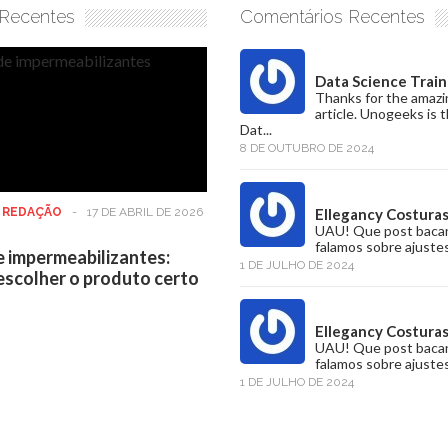
 Recentes
Comentários Recentes
Data Science Train
Thanks for the amazi
article. Unogeeks is 
Dat...
8 DE OUTUBRO DE 2024
:
REDAÇÃO
-
17 DE ABRIL DE 2026
Ellegancy Costura
UAU! Que post baca
falamos sobre ajustes
e impermeabilizantes:
1 DE JULHO DE 2024
scolher o produto certo
Ellegancy Costura
UAU! Que post baca
falamos sobre ajustes
1 DE JULHO DE 2024