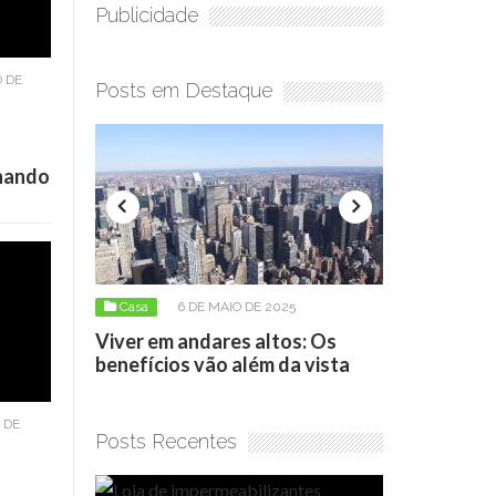
Publicidade
 DE
Posts em Destaque
onando
6 DE MAIO DE 2025
Casa
17 DE ABRIL DE 2026
 em andares altos: Os
Loja de impermeabilizantes:
cios vão além da vista
como escolher o produto cer
 DE
Posts Recentes