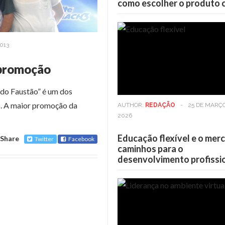
como escolher o produto 
013
 promoção
 do Faustão” é um dos
. A maior promoção da
AUTHOR:
REDAÇÃO
-
25 DE MARÇ
2026
Educação flexível e o mer
Share
Twitter
Facebook
caminhos para o
desenvolvimento profissi