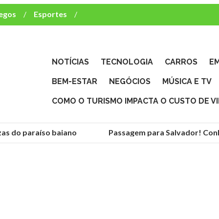
egos
Esportes
ca e TV
deste brasileiro?
NOTÍCIAS
TECNOLOGIA
CARROS
E
BEM-ESTAR
NEGÓCIOS
MÚSICA E TV
COMO O TURISMO IMPACTA O CUSTO DE V
 do paraíso baiano
Passagem para Salvador! Conheça