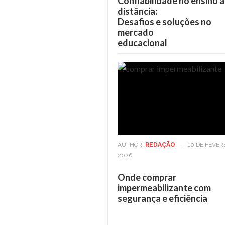
Confiabilidade no ensino a
distância:
Desafios e soluções no
mercado
educacional
AUTHOR:
REDAÇÃO
-
10 DE FEVER
2026
Onde comprar
impermeabilizante com
segurança e eficiência