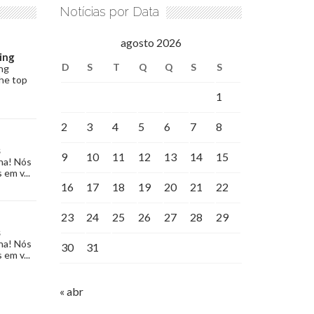
Notícias por Data
agosto 2026
ing
D
S
T
Q
Q
S
S
ng
the top
1
2
3
4
5
6
7
8
s
9
10
11
12
13
14
15
na! Nós
 em v...
16
17
18
19
20
21
22
23
24
25
26
27
28
29
s
na! Nós
30
31
 em v...
« abr