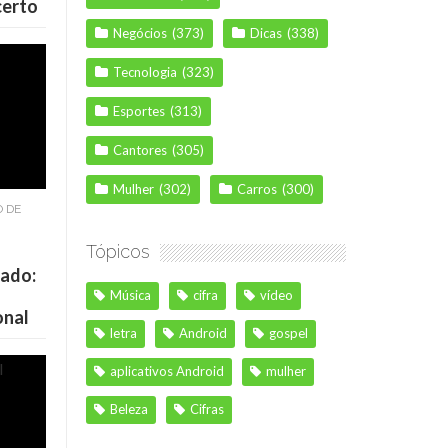
certo
Negócios
(373)
Dicas
(338)
Tecnologia
(323)
Esportes
(313)
Cantores
(305)
Mulher
(302)
Carros
(300)
O DE
Tópicos
cado:
Música
cifra
vídeo
onal
letra
Android
gospel
aplicativos Android
mulher
Beleza
Cifras