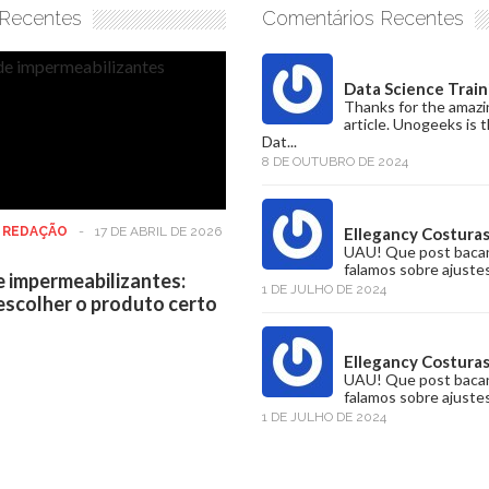
 Recentes
Comentários Recentes
Data Science Train
Thanks for the amazi
article. Unogeeks is 
Dat...
8 DE OUTUBRO DE 2024
:
REDAÇÃO
-
17 DE ABRIL DE 2026
Ellegancy Costura
UAU! Que post baca
falamos sobre ajustes
e impermeabilizantes:
1 DE JULHO DE 2024
scolher o produto certo
Ellegancy Costura
UAU! Que post baca
falamos sobre ajustes
1 DE JULHO DE 2024