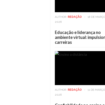
AUTHOR:
REDAÇÃO
-
18 DE MARÇO
2026
Educação e liderança no
ambiente virtual: impulsi
carreiras
Casa
6 DE MAIO DE 2025
Viver em andares altos: 
benefícios vão além da v
AUTHOR:
REDAÇÃO
-
11 DE MARÇO
2026