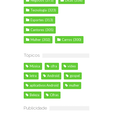
Negócios
(373)
Dicas
(338)
Tecnologia
(323)
Esportes
(313)
Cantores
(305)
Mulher
(302)
Carros
(300)
Tópicos
Música
cifra
vídeo
letra
Android
gospel
aplicativos Android
mulher
Beleza
Cifras
Publicidade