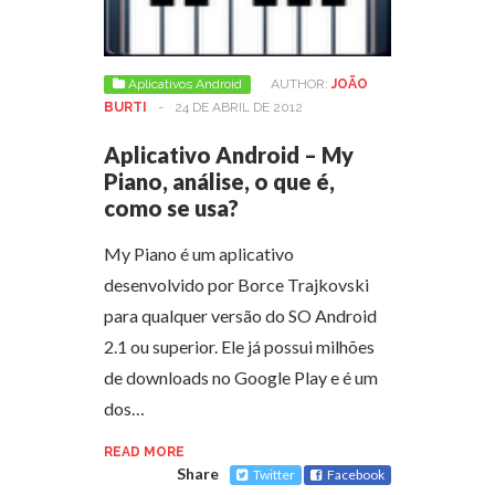
Aplicativos Android
AUTHOR:
JOÃO
BURTI
-
24 DE ABRIL DE 2012
Aplicativo Android – My
Piano, análise, o que é,
como se usa?
My Piano é um aplicativo
desenvolvido por Borce Trajkovski
para qualquer versão do SO Android
2.1 ou superior. Ele já possui milhões
de downloads no Google Play e é um
dos…
READ MORE
Share
Twitter
Facebook