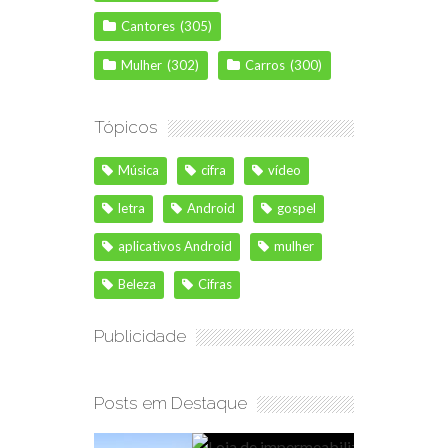
Cantores
(305)
Mulher
(302)
Carros
(300)
Tópicos
Música
cifra
vídeo
letra
Android
gospel
aplicativos Android
mulher
Beleza
Cifras
Publicidade
Posts em Destaque