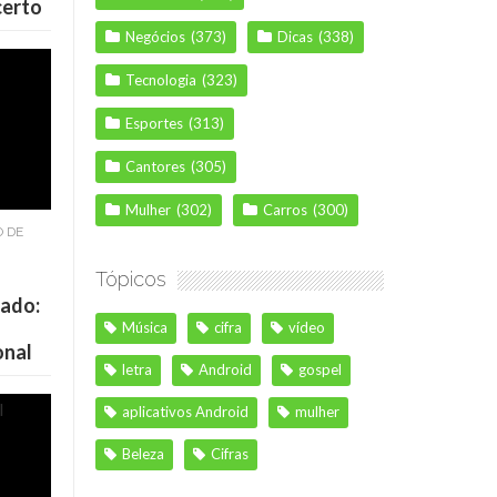
certo
Negócios
(373)
Dicas
(338)
Tecnologia
(323)
Esportes
(313)
Cantores
(305)
Mulher
(302)
Carros
(300)
O DE
Tópicos
cado:
Música
cifra
vídeo
onal
letra
Android
gospel
aplicativos Android
mulher
Beleza
Cifras