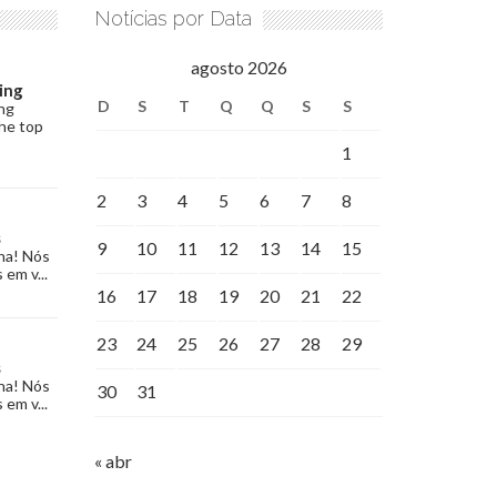
Notícias por Data
agosto 2026
ing
D
S
T
Q
Q
S
S
ng
the top
1
2
3
4
5
6
7
8
s
9
10
11
12
13
14
15
na! Nós
 em v...
16
17
18
19
20
21
22
23
24
25
26
27
28
29
s
na! Nós
30
31
 em v...
« abr