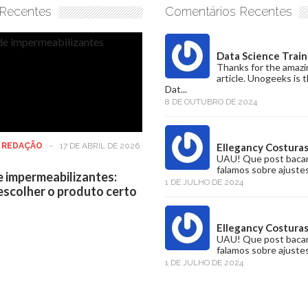
 Recentes
Comentários Recentes
Data Science Train
Thanks for the amazi
article. Unogeeks is 
Dat...
8 DE OUTUBRO DE 2024
:
REDAÇÃO
-
17 DE ABRIL DE 2026
Ellegancy Costura
UAU! Que post baca
falamos sobre ajustes
e impermeabilizantes:
1 DE JULHO DE 2024
scolher o produto certo
Ellegancy Costura
UAU! Que post baca
falamos sobre ajustes
1 DE JULHO DE 2024