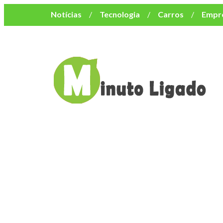
Notícias
Tecnologia
Carros
Empr
Mulher
Bem-Estar
Negócios
Músi
Resumo de Novelas
Cursos
Como o turismo impacta o custo de vida no nor