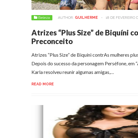
Beleza
AUTHOR:
GUILHERME
-
18 DE FEVEREIRO 
Atrizes “Plus Size” de Biquíni c
Preconceito
Atrizes “Plus Size” de Biquíni contrAs mulheres plu
Depois do sucesso da personagem Perséfone, em “A
Karla resolveu reunir algumas amigas,…
READ MORE