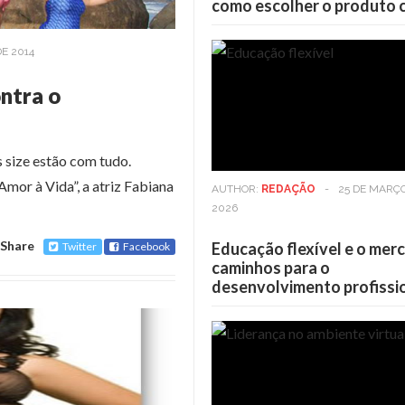
como escolher o produto 
DE 2014
ontra o
s size estão com tudo.
mor à Vida”, a atriz Fabiana
AUTHOR:
REDAÇÃO
-
25 DE MARÇ
2026
Share
Educação flexível e o mer
Twitter
Facebook
caminhos para o
desenvolvimento profissi