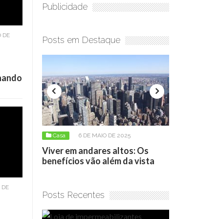
Publicidade
 DE
Posts em Destaque
onando
6 DE MAIO DE 2025
Casa
17 DE ABRIL DE 2026
m andares altos: Os
Loja de impermeabilizantes:
ios vão além da vista
como escolher o produto cert
 DE
Posts Recentes