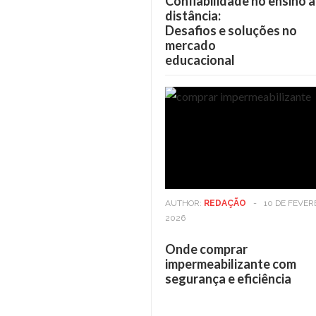
Confiabilidade no ensino a
distância:
Desafios e soluções no
mercado
educacional
AUTHOR:
REDAÇÃO
-
10 DE FEVER
2026
Onde comprar
impermeabilizante com
segurança e eficiência