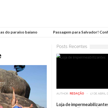
 do paraíso baiano
Passagem para Salvador! Conheça
Posts Recentes
e
AUTHOR:
REDAÇÃO
-
17 DE ABRIL 
Loja de impermeabilizante