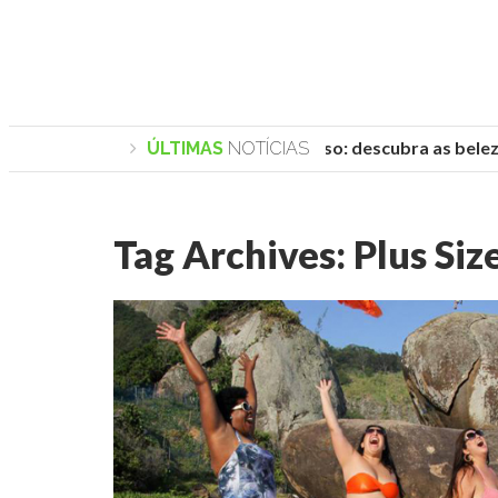
Praias de Trancoso: descubra as belezas
ÚLTIMAS
NOTÍCIAS
Tag Archives:
Plus Siz