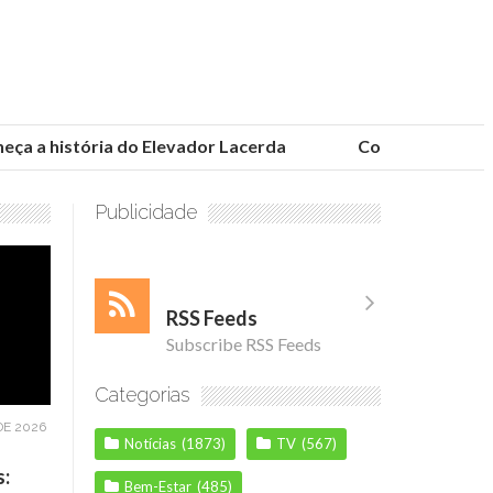
 a história do Elevador Lacerda
Conheça as fundaçõ
Publicidade
RSS Feeds
Subscribe RSS Feeds
Categorias
DE 2026
Notícias
(1873)
TV
(567)
s:
Bem-Estar
(485)