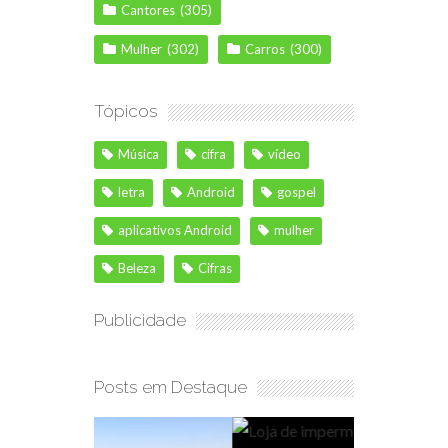
Cantores
(305)
Mulher
(302)
Carros
(300)
Tópicos
Música
cifra
vídeo
letra
Android
gospel
aplicativos Android
mulher
Beleza
Cifras
Publicidade
Posts em Destaque