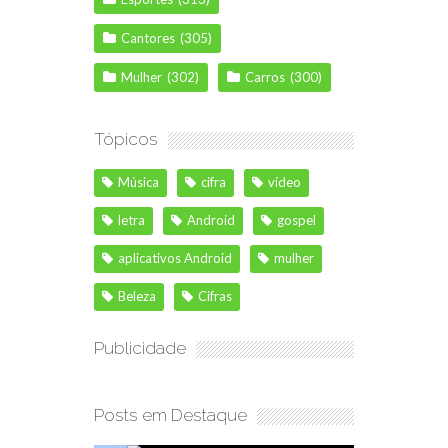
Cantores
(305)
Mulher
(302)
Carros
(300)
Tópicos
Música
cifra
vídeo
letra
Android
gospel
aplicativos Android
mulher
Beleza
Cifras
Publicidade
Posts em Destaque