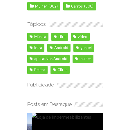
Mulher
(302)
Carros
(300)
Tópicos
Música
cifra
vídeo
letra
Android
gospel
aplicativos Android
mulher
Beleza
Cifras
Publicidade
Posts em Destaque