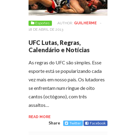
Esportes
AUTHOR:
GUILHERME
-
18 DE ABRIL DE 2013
UFC Lutas, Regras,
Calendário e Notícias
As regras do UFC são simples. Esse
esporte está se popularizando cada
vez mais em nosso país. Os lutadores
se enfrentam num ringue de oito
cantos (octógono), com três
assaltos…
READ MORE
Share
Twitter
Facebook