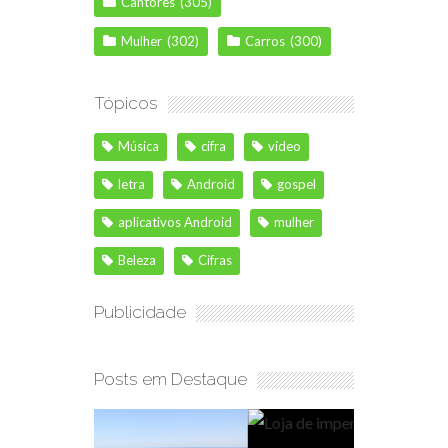
Cantores
(305)
Mulher
(302)
Carros
(300)
Tópicos
Música
cifra
vídeo
letra
Android
gospel
aplicativos Android
mulher
Beleza
Cifras
Publicidade
Posts em Destaque