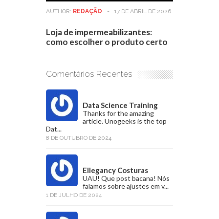
AUTHOR:
REDAÇÃO
-
17 DE ABRIL DE 2026
Loja de impermeabilizantes:
como escolher o produto certo
Comentários Recentes
Data Science Training
Thanks for the amazing
article. Unogeeks is the top
Dat...
8 DE OUTUBRO DE 2024
Ellegancy Costuras
UAU! Que post bacana! Nós
falamos sobre ajustes em v...
1 DE JULHO DE 2024