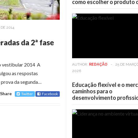
como escolher o produto 
 DE 2014
radas da 2ª fase
o vestibular 2014 A
AUTHOR:
REDAÇÃO
-
25 DE MARÇ
2026
ulgou as respostas
de prova da segunda…
Educação flexível e o mer
caminhos para o
Share
Twitter
Facebook
desenvolvimento profissi