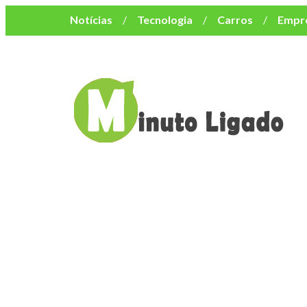
Notícias
Tecnologia
Carros
Empr
Mulher
Bem-Estar
Negócios
Músi
Resumo de Novelas
Cursos
Como o turismo impacta o custo de vida no nor