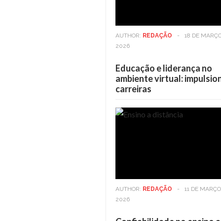
AUTHOR:
REDAÇÃO
-
18 DE MARÇO
2026
Educação e liderança no
ambiente virtual: impulsi
carreiras
Casa
6 DE MAIO DE 2025
Viver em andares altos: O
benefícios vão além da vis
AUTHOR:
REDAÇÃO
-
11 DE MARÇO
2026