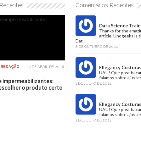
 Recentes
Comentários Recentes
Data Science Train
Thanks for the amazi
article. Unogeeks is 
Dat...
8 DE OUTUBRO DE 2024
:
REDAÇÃO
-
17 DE ABRIL DE 2026
Ellegancy Costura
UAU! Que post baca
falamos sobre ajustes
e impermeabilizantes:
1 DE JULHO DE 2024
scolher o produto certo
Ellegancy Costura
UAU! Que post baca
falamos sobre ajustes
1 DE JULHO DE 2024