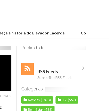
 a história do Elevador Lacerda
Conheça as fundaçõ
Publicidade
RSS Feeds
Subscribe RSS Feeds
Categorias
DE 2026
Notícias
(1873)
TV
(567)
s:
Bem-Estar
(485)