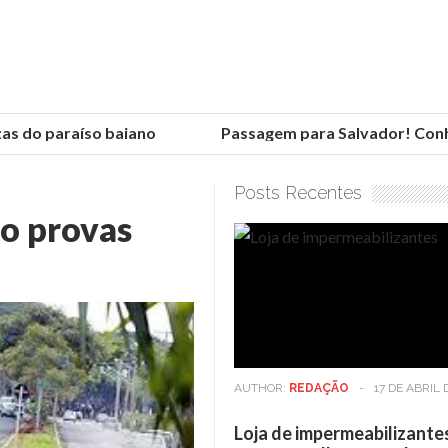
 do paraíso baiano
Passagem para Salvador! Conheça
Posts Recentes
do provas
AUTHOR:
REDAÇÃO
-
17 DE ABRIL 
Loja de impermeabilizante