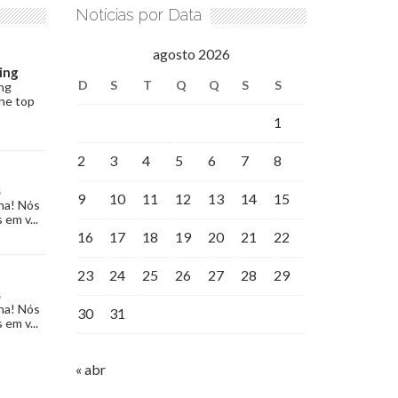
Notícias por Data
agosto 2026
ing
D
S
T
Q
Q
S
S
ng
the top
1
2
3
4
5
6
7
8
s
9
10
11
12
13
14
15
na! Nós
 em v...
16
17
18
19
20
21
22
23
24
25
26
27
28
29
s
na! Nós
30
31
 em v...
« abr