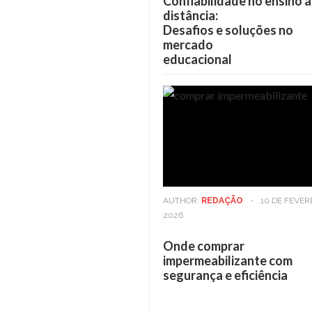
Confiabilidade no ensino a
distância:
Desafios e soluções no
mercado
educacional
AUTHOR:
REDAÇÃO
-
10 DE FEVER
2026
Onde comprar
impermeabilizante com
segurança e eficiência