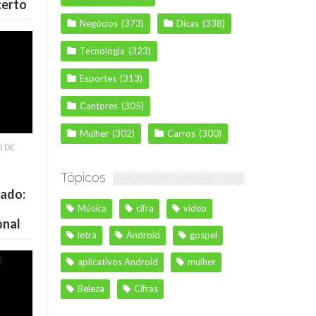
certo
Negócios
(373)
Dicas
(338)
Tecnologia
(323)
Esportes
(313)
Cantores
(305)
Mulher
(302)
Carros
(300)
O DE
Tópicos
cado:
Música
cifra
vídeo
onal
letra
Android
gospel
aplicativos Android
mulher
Beleza
Cifras