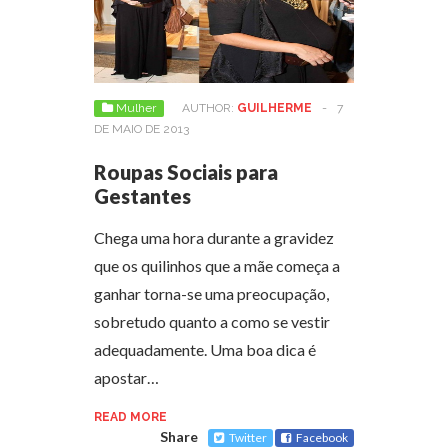
Mulher
AUTHOR:
GUILHERME
-
7
DE MAIO DE 2013
Roupas Sociais para
Gestantes
Chega uma hora durante a gravidez
que os quilinhos que a mãe começa a
ganhar torna-se uma preocupação,
sobretudo quanto a como se vestir
adequadamente. Uma boa dica é
apostar…
READ MORE
Share
Twitter
Facebook