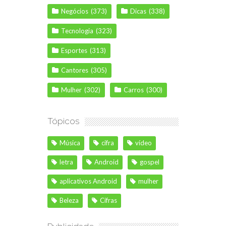
Negócios
(373)
Dicas
(338)
Tecnologia
(323)
Esportes
(313)
Cantores
(305)
Mulher
(302)
Carros
(300)
Tópicos
Música
cifra
vídeo
letra
Android
gospel
aplicativos Android
mulher
Beleza
Cifras