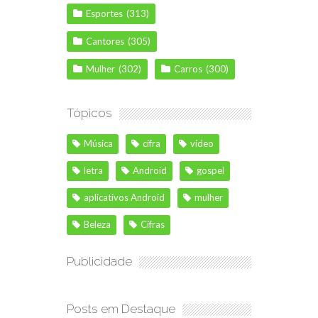
Esportes
(313)
Cantores
(305)
Mulher
(302)
Carros
(300)
Tópicos
Música
cifra
vídeo
letra
Android
gospel
aplicativos Android
mulher
Beleza
Cifras
Publicidade
Posts em Destaque