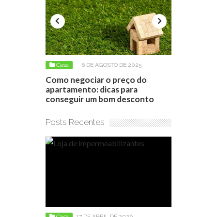
2026
Casa
6 DE AGOSTO DE 2025
Casa
6 D
zantes:
Como negociar o preço do
Reformar o
duto certo
apartamento: dicas para
Como calcul
conseguir um bom desconto
reforma no
Posts Recentes
Casa
17 DE ABRIL DE 2026