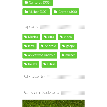
Cantores
(305)
Mulher
(302)
Carros
(300)
Tópicos
Música
cifra
vídeo
letra
Android
gospel
aplicativos Android
mulher
Beleza
Cifras
Publicidade
Posts em Destaque