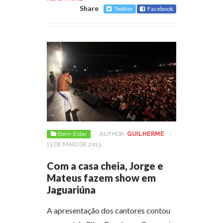
Share
Twitter
Facebook
Bem-Estar
AUTHOR:
GUILHERME
-
13 DE MAIO DE 2013
Com a casa cheia, Jorge e
Mateus fazem show em
Jaguariúna
A apresentação dos cantores contou