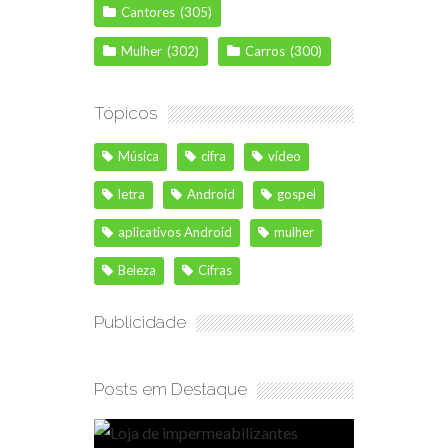
Cantores
(305)
Mulher
(302)
Carros
(300)
Tópicos
Música
cifra
vídeo
letra
Android
gospel
aplicativos Android
mulher
Beleza
Cifras
Publicidade
Posts em Destaque