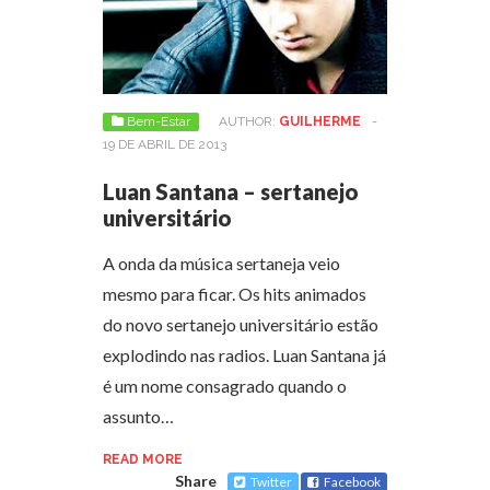
Bem-Estar
AUTHOR:
GUILHERME
-
19 DE ABRIL DE 2013
Luan Santana – sertanejo
universitário
A onda da música sertaneja veio
mesmo para ficar. Os hits animados
do novo sertanejo universitário estão
explodindo nas radios. Luan Santana já
é um nome consagrado quando o
assunto…
READ MORE
Share
Twitter
Facebook