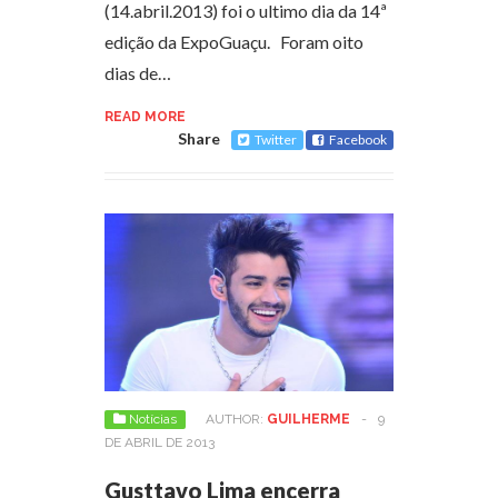
(14.abril.2013) foi o ultimo dia da 14ª
edição da ExpoGuaçu. Foram oito
dias de…
READ MORE
Share
Twitter
Facebook
Notícias
AUTHOR:
GUILHERME
-
9
DE ABRIL DE 2013
Gusttavo Lima encerra