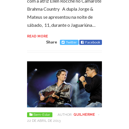
com a atriz Ellen Rocche no Camarote
Brahma Country A dupla Jorge &
Mateus se apresentou na noite de
sábado, 11, durante o Jaguariúna…
READ MORE
Share
Twitter
Facebook
Bem-Estar
AUTHOR:
GUILHERME
-
22 DE ABRIL DE 2013