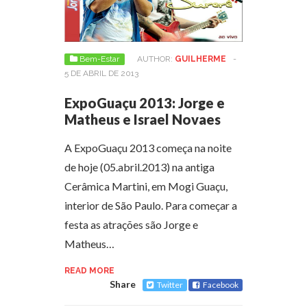
Bem-Estar
AUTHOR:
GUILHERME
-
5 DE ABRIL DE 2013
ExpoGuaçu 2013: Jorge e
Matheus e Israel Novaes
A ExpoGuaçu 2013 começa na noite
de hoje (05.abril.2013) na antiga
Cerâmica Martini, em Mogi Guaçu,
interior de São Paulo. Para começar a
festa as atrações são Jorge e
Matheus…
READ MORE
Share
Twitter
Facebook