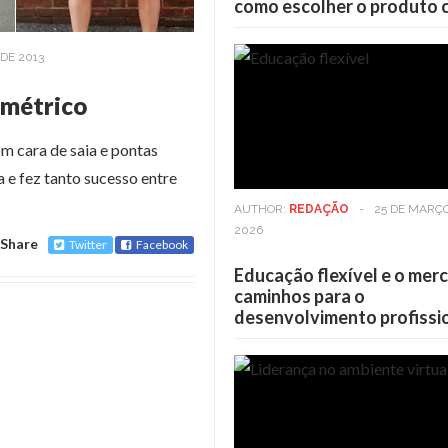
como escolher o produto 
DE 2013
imétrico
m cara de saia e pontas
a e fez tanto sucesso entre
AUTHOR:
REDAÇÃO
-
25 DE MARÇ
2026
Share
Twitter
Facebook
Educação flexível e o mer
caminhos para o
desenvolvimento profissi