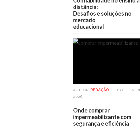
Confiabilidade no ensino a
distância:
Desafios e soluções no
mercado
educacional
AUTHOR:
REDAÇÃO
-
10 DE FEVER
2026
Onde comprar
impermeabilizante com
segurança e eficiência