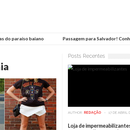
 do paraíso baiano
Passagem para Salvador! Conheça
Posts Recentes
ia
AUTHOR:
REDAÇÃO
-
17 DE ABRIL 
Loja de impermeabilizante