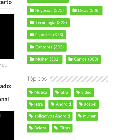
certo
Negócios
(373)
Dicas
(338)
Tecnologia
(323)
Esportes
(313)
Cantores
(305)
Mulher
(302)
Carros
(300)
O DE
Tópicos
cado:
Música
cifra
vídeo
onal
letra
Android
gospel
aplicativos Android
mulher
Beleza
Cifras