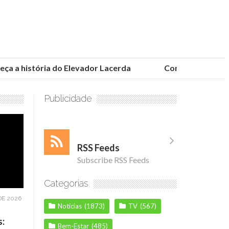
 a história do Elevador Lacerda
Conheça as fundaçõ
Publicidade
RSS Feeds
Subscribe RSS Feeds
Categorias
DE 2026
Notícias
(1873)
TV
(567)
s:
Bem-Estar
(485)