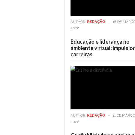
AUTHOR:
REDAÇÃO
-
18 DE MARÇO
2026
Educação e liderança no
ambiente virtual: impulsi
carreiras
Casa
6 DE MAIO DE 2025
Casa
6 DE MA
Viver em andares altos: Os
Viver em andar
benefícios vão além da vista
benefícios vão
AUTHOR:
REDAÇÃO
-
11 DE MARÇO
2026