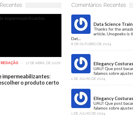
 Recentes
Comentários Recentes
Data Science Train
Thanks for the amazi
article. Unogeeks is 
Dat...
8 DE OUTUBRO DE 2024
:
REDAÇÃO
-
17 DE ABRIL DE 2026
Ellegancy Costura
UAU! Que post baca
falamos sobre ajustes
e impermeabilizantes:
1 DE JULHO DE 2024
scolher o produto certo
Ellegancy Costura
UAU! Que post baca
falamos sobre ajustes
1 DE JULHO DE 2024