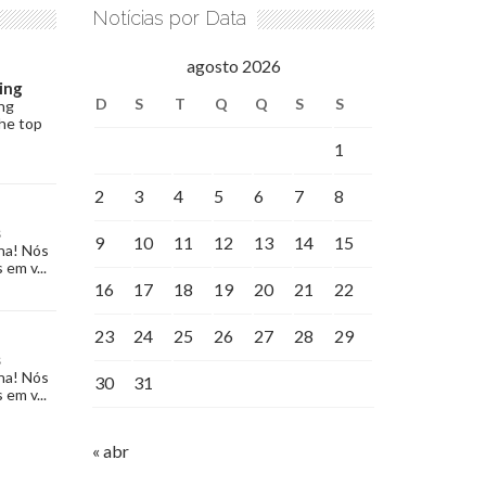
Notícias por Data
agosto 2026
ing
D
S
T
Q
Q
S
S
ng
the top
1
2
3
4
5
6
7
8
s
9
10
11
12
13
14
15
na! Nós
 em v...
16
17
18
19
20
21
22
23
24
25
26
27
28
29
s
na! Nós
30
31
 em v...
« abr