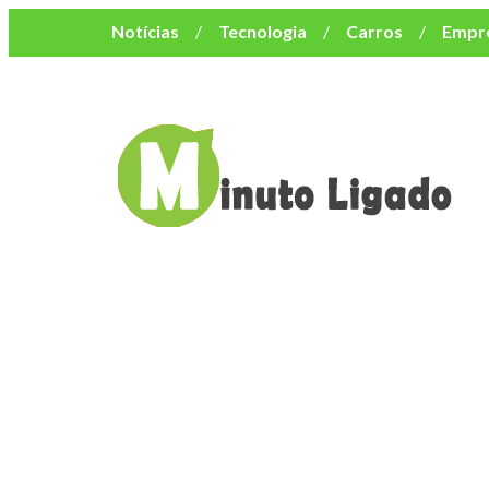
Notícias
Tecnologia
Carros
Empr
Mulher
Bem-Estar
Negócios
Músi
Resumo de Novelas
Cursos
Como o turismo impacta o custo de vida no nor