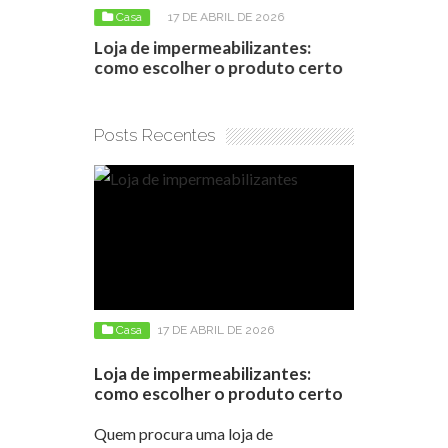
025
Casa
17 DE ABRIL DE 2026
Casa
6 D
os: Os
Loja de impermeabilizantes:
Como negoc
a vista
como escolher o produto certo
apartamento
conseguir 
Posts Recentes
Casa
17 DE ABRIL DE 2026
Loja de impermeabilizantes:
como escolher o produto certo
Quem procura uma loja de