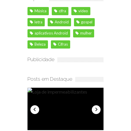
Música
cifra
vídeo
letra
Android
gospel
aplicativos Android
mulher
Beleza
Cifras
Publicidade
Posts em Destaque