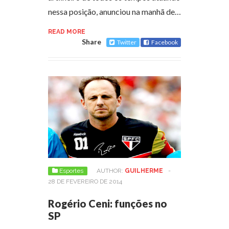
nessa posição, anunciou na manhã de…
READ MORE
Share
Twitter
Facebook
Esportes
AUTHOR:
GUILHERME
-
28 DE FEVEREIRO DE 2014
Rogério Ceni: funções no
SP