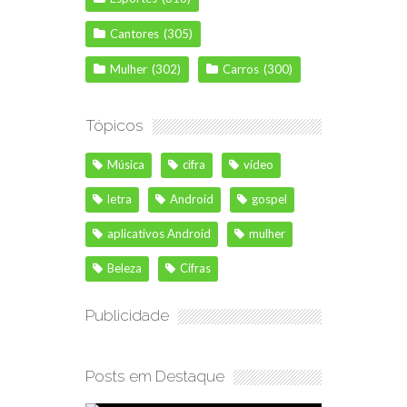
Cantores
(305)
Mulher
(302)
Carros
(300)
Tópicos
Música
cifra
vídeo
letra
Android
gospel
aplicativos Android
mulher
Beleza
Cifras
Publicidade
Posts em Destaque