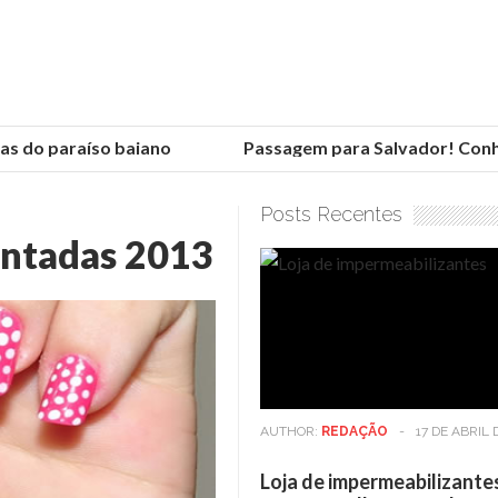
 do paraíso baiano
Passagem para Salvador! Conheça
Posts Recentes
intadas 2013
AUTHOR:
REDAÇÃO
-
17 DE ABRIL 
Loja de impermeabilizante