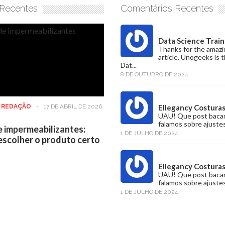
 Recentes
Comentários Recentes
Data Science Train
Thanks for the amazi
article. Unogeeks is 
Dat...
8 DE OUTUBRO DE 2024
:
REDAÇÃO
-
17 DE ABRIL DE 2026
Ellegancy Costura
UAU! Que post baca
falamos sobre ajustes
e impermeabilizantes:
1 DE JULHO DE 2024
scolher o produto certo
Ellegancy Costura
UAU! Que post baca
falamos sobre ajustes
1 DE JULHO DE 2024