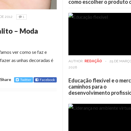
como escolher o produto 
DE 2012
1
lito – Moda
amos ver como se faz e
 fazer as unhas decoradas é
AUTHOR:
REDAÇÃO
-
25 DE MARÇ
2026
Share
Educação flexível e o mer
Twitter
Facebook
caminhos para o
desenvolvimento profissi