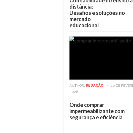
Confiabilidade no ensino a
distância:
Desafios e soluções no
mercado
educacional
AUTHOR:
REDAÇÃO
-
10 DE FEVER
2026
Onde comprar
impermeabilizante com
segurança e eficiência