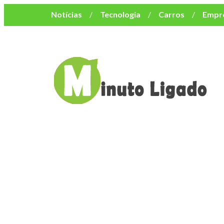
Notícias
Tecnologia
Carros
Empr
Mulher
Bem-Estar
Negócios
Músi
Resumo de Novelas
Cursos
Como o turismo impacta o custo de vida no nor