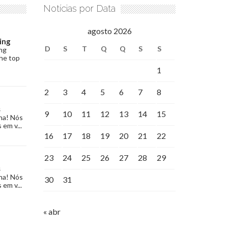
Notícias por Data
agosto 2026
ing
D
S
T
Q
Q
S
S
ng
the top
1
2
3
4
5
6
7
8
s
9
10
11
12
13
14
15
na! Nós
 em v...
16
17
18
19
20
21
22
23
24
25
26
27
28
29
s
na! Nós
30
31
 em v...
« abr