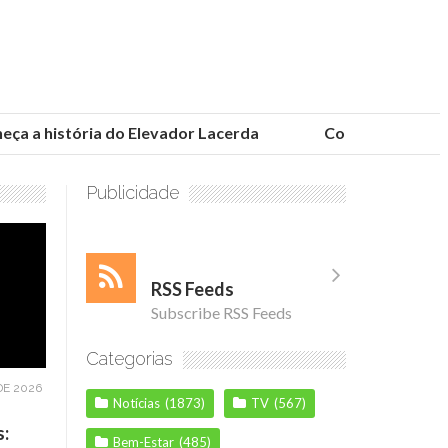
 a história do Elevador Lacerda
Conheça as fundaçõ
Publicidade
RSS Feeds
Subscribe RSS Feeds
Categorias
DE 2026
Notícias
(1873)
TV
(567)
s:
Bem-Estar
(485)