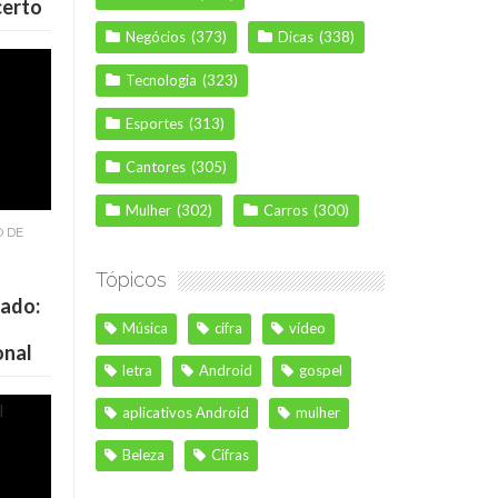
certo
Negócios
(373)
Dicas
(338)
Tecnologia
(323)
Esportes
(313)
Cantores
(305)
Mulher
(302)
Carros
(300)
O DE
Tópicos
cado:
Música
cifra
vídeo
onal
letra
Android
gospel
aplicativos Android
mulher
Beleza
Cifras