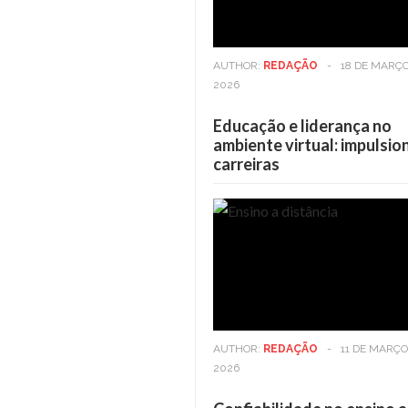
AUTHOR:
REDAÇÃO
-
18 DE MARÇO
2026
Educação e liderança no
ambiente virtual: impulsi
carreiras
Casa
6 DE MAIO DE 2025
Casa
6 DE 
Viver em andares altos: Os
Viver em and
benefícios vão além da vista
benefícios v
AUTHOR:
REDAÇÃO
-
11 DE MARÇO
2026