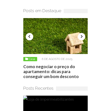
Posts em Destaque
2026
Casa
6 DE AGOSTO DE 2025
Casa
6 D
zantes:
Como negociar o preço do
Reformar o
duto certo
apartamento: dicas para
Como calcul
conseguir um bom desconto
reforma no
Posts Recentes