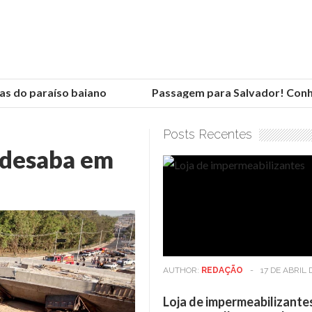
 do paraíso baiano
Passagem para Salvador! Conheça
Posts Recentes
 desaba em
AUTHOR:
REDAÇÃO
-
17 DE ABRIL 
Loja de impermeabilizante