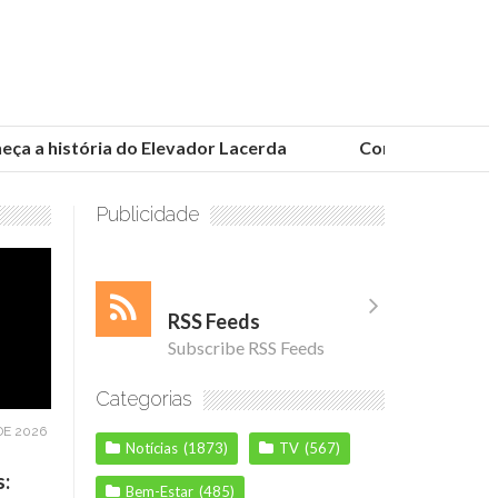
 a história do Elevador Lacerda
Conheça as fundaçõ
Publicidade
RSS Feeds
Subscribe RSS Feeds
Categorias
DE 2026
Notícias
(1873)
TV
(567)
s:
Bem-Estar
(485)