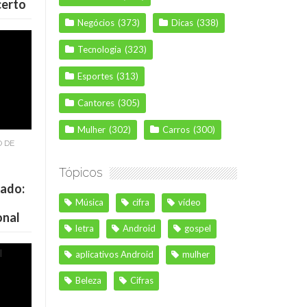
certo
Negócios
(373)
Dicas
(338)
Tecnologia
(323)
Esportes
(313)
Cantores
(305)
Mulher
(302)
Carros
(300)
O DE
Tópicos
cado:
Música
cifra
vídeo
onal
letra
Android
gospel
aplicativos Android
mulher
Beleza
Cifras