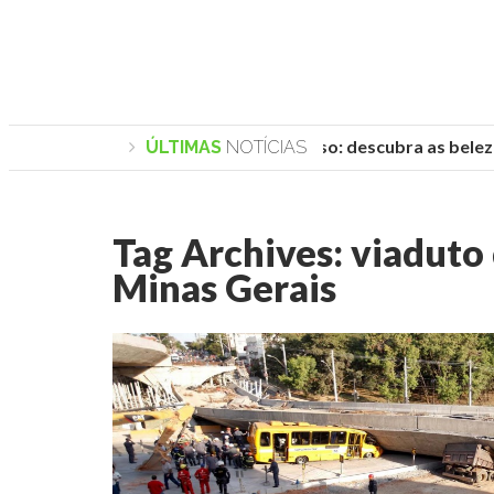
Praias de Trancoso: descubra as belezas
ÚLTIMAS
NOTÍCIAS
Tag Archives:
viaduto
Minas Gerais