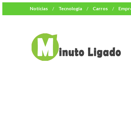
Notícias
Tecnologia
Carros
Empr
Mulher
Bem-Estar
Negócios
Músi
Resumo de Novelas
Cursos
Como o turismo impacta o custo de vida no nor