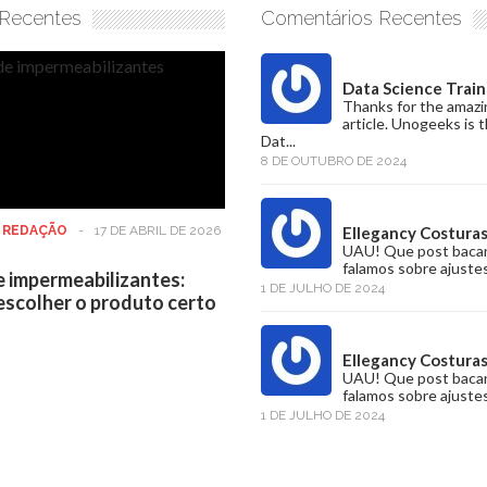
 Recentes
Comentários Recentes
Data Science Train
Thanks for the amazi
article. Unogeeks is 
Dat...
8 DE OUTUBRO DE 2024
:
REDAÇÃO
-
17 DE ABRIL DE 2026
Ellegancy Costura
UAU! Que post baca
falamos sobre ajustes
e impermeabilizantes:
1 DE JULHO DE 2024
scolher o produto certo
Ellegancy Costura
UAU! Que post baca
falamos sobre ajustes
1 DE JULHO DE 2024