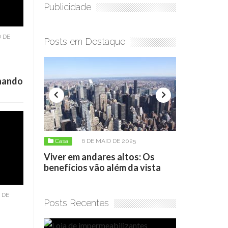
Publicidade
 DE
Posts em Destaque
onando
6 DE MAIO DE 2025
Casa
17 DE ABRIL DE 2026
 em andares altos: Os
Loja de impermeabilizantes:
cios vão além da vista
como escolher o produto cer
 DE
Posts Recentes