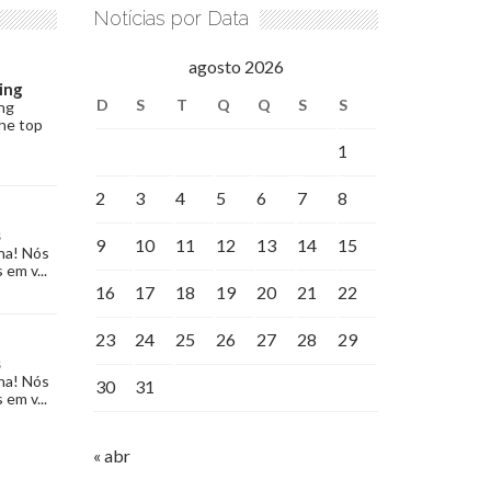
Notícias por Data
agosto 2026
ing
D
S
T
Q
Q
S
S
ng
the top
1
2
3
4
5
6
7
8
s
9
10
11
12
13
14
15
na! Nós
 em v...
16
17
18
19
20
21
22
23
24
25
26
27
28
29
s
na! Nós
30
31
 em v...
« abr