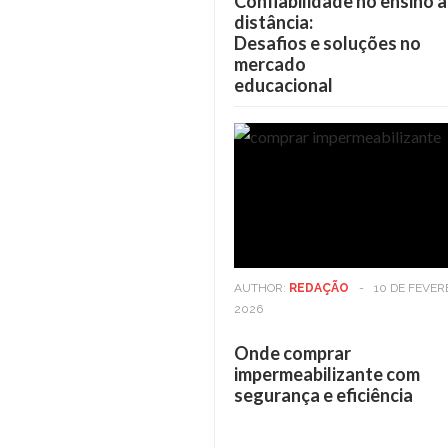
Confiabilidade no ensino a
distância:
Desafios e soluções no
mercado
educacional
AUTHOR:
REDAÇÃO
-
10 DE FEVER
2026
Onde comprar
impermeabilizante com
segurança e eficiência