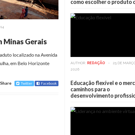
como escolher o produto 
014
m Minas Gerais
aduto localizado na Avenida
ulha, em Belo Horizonte
AUTHOR:
REDAÇÃO
-
25 DE MARÇ
2026
Educação flexível e o mer
Share
Twitter
Facebook
caminhos para o
desenvolvimento profissi