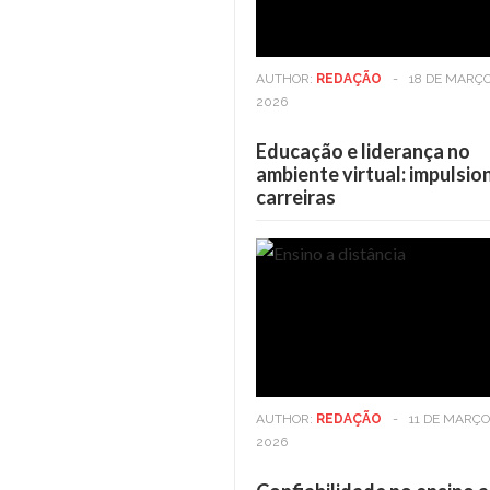
AUTHOR:
REDAÇÃO
-
18 DE MARÇO
2026
Educação e liderança no
ambiente virtual: impulsi
carreiras
Casa
6 DE MAIO DE 2025
Casa
Viver em andares altos: Os
Viver
benefícios vão além da vista
benefí
AUTHOR:
REDAÇÃO
-
11 DE MARÇO
2026