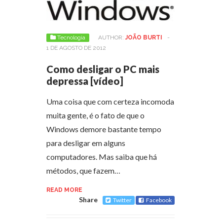
Tecnologia
AUTHOR:
JOÃO BURTI
-
1 DE AGOSTO DE 2012
Como desligar o PC mais
depressa [vídeo]
Uma coisa que com certeza incomoda
muita gente, é o fato de que o
Windows demore bastante tempo
para desligar em alguns
computadores. Mas saiba que há
métodos, que fazem…
READ MORE
Share
Twitter
Facebook