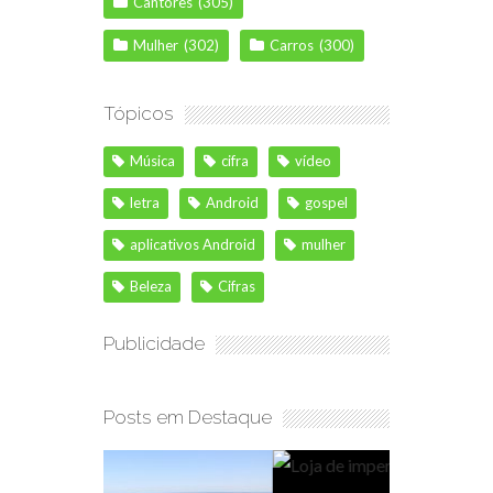
Cantores
(305)
Mulher
(302)
Carros
(300)
Tópicos
Música
cifra
vídeo
letra
Android
gospel
aplicativos Android
mulher
Beleza
Cifras
Publicidade
Posts em Destaque