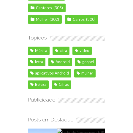
Cantores
(305)
Mulher
(302)
Carros
(300)
Tópicos
Música
cifra
vídeo
letra
Android
gospel
aplicativos Android
mulher
Beleza
Cifras
Publicidade
Posts em Destaque