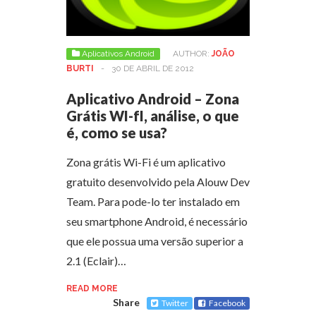
Aplicativos Android
AUTHOR:
JOÃO
BURTI
-
30 DE ABRIL DE 2012
Aplicativo Android – Zona
Grátis WI-fI, análise, o que
é, como se usa?
Zona grátis Wi-Fi é um aplicativo
gratuito desenvolvido pela Alouw Dev
Team. Para pode-lo ter instalado em
seu smartphone Android, é necessário
que ele possua uma versão superior a
2.1 (Eclair)…
READ MORE
Share
Twitter
Facebook