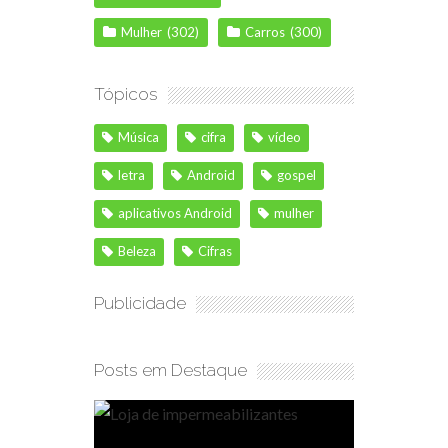
Mulher
(302)
Carros
(300)
Tópicos
Música
cifra
vídeo
letra
Android
gospel
aplicativos Android
mulher
Beleza
Cifras
Publicidade
Posts em Destaque