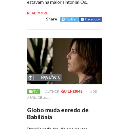
estavam na maior sintonia! Os…
READ MORE
Share
Twitter
Facebook
TV
AUTHOR:
GUILHERME
-
9 DE
ABRIL DE 2015
Globo muda enredo de
Babilônia
Pressionada devido aos baixos