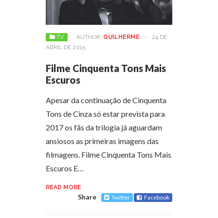
TV
AUTHOR:
GUILHERME
-
24 DE
ABRIL DE 2015
Filme Cinquenta Tons Mais
Escuros
Apesar da continuação de Cinquenta
Tons de Cinza só estar prevista para
2017 os fãs da trilogia já aguardam
ansiosos as primeiras imagens das
filmagens. Filme Cinquenta Tons Mais
Escuros E…
READ MORE
Share
Twitter
Facebook