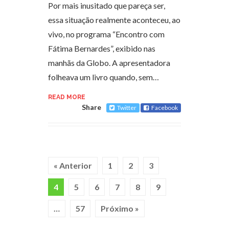
Por mais inusitado que pareça ser,
essa situação realmente aconteceu, ao
vivo, no programa “Encontro com
Fátima Bernardes”, exibido nas
manhãs da Globo. A apresentadora
folheava um livro quando, sem…
READ MORE
Share
Twitter
Facebook
« Anterior
1
2
3
4
5
6
7
8
9
…
57
Próximo »