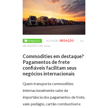
Negócios
AUTHOR:
REDAÇÃO
-
23
DE AGOSTO DE 2024
Commodities em destaque?
Pagamentos de frete
confiáveis facilitam seus
negócios internacionais
Quem transporta commodities
internacionalmente sabe da
importância dos pagamentos de frete,
vale-pedágio, cartão combustível e