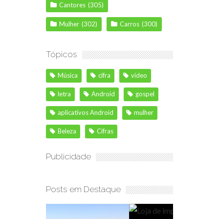
Cantores
(305)
Mulher
(302)
Carros
(300)
Tópicos
Música
cifra
vídeo
letra
Android
gospel
aplicativos Android
mulher
Beleza
Cifras
Publicidade
Posts em Destaque