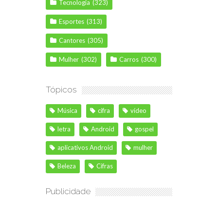
Tecnologia
(323)
Esportes
(313)
Cantores
(305)
Mulher
(302)
Carros
(300)
Tópicos
Música
cifra
vídeo
letra
Android
gospel
aplicativos Android
mulher
Beleza
Cifras
Publicidade