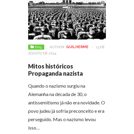
Blog
AUTHOR:
GUILHERME
-
13 DE
AGOSTO DE 2014
Mitos históricos
Propaganda nazista
Quando o nazismo surgiu na
Alemanha na década de 30, o
antissemitismo já não era novidade. O
povo judeu já sofria preconceito e era
perseguido. Mas o nazismo levou
isso…