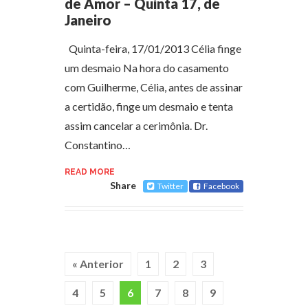
de Amor – Quinta 17, de
Janeiro
Quinta-feira, 17/01/2013 Célia finge
um desmaio Na hora do casamento
com Guilherme, Célia, antes de assinar
a certidão, finge um desmaio e tenta
assim cancelar a cerimônia. Dr.
Constantino…
READ MORE
Share
Twitter
Facebook
« Anterior
1
2
3
4
5
6
7
8
9