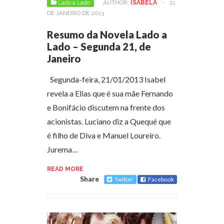
Lado a Lado
AUTHOR:
ISABELA
-
21
DE JANEIRO DE 2013
Resumo da Novela Lado a
Lado – Segunda 21, de
Janeiro
Segunda-feira, 21/01/2013 Isabel
revela a Elias que é sua mãe Fernando
e Bonifácio discutem na frente dos
acionistas. Luciano diz a Quequé que
é filho de Diva e Manuel Loureiro.
Jurema…
READ MORE
Share
Twitter
Facebook