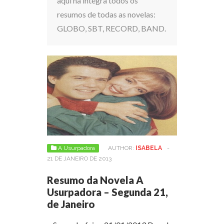
aqui na integra todos os
resumos de todas as novelas:
GLOBO, SBT, RECORD, BAND.
A Usurpadora
AUTHOR:
ISABELA
-
21 DE JANEIRO DE 2013
Resumo da Novela A
Usurpadora – Segunda 21,
de Janeiro