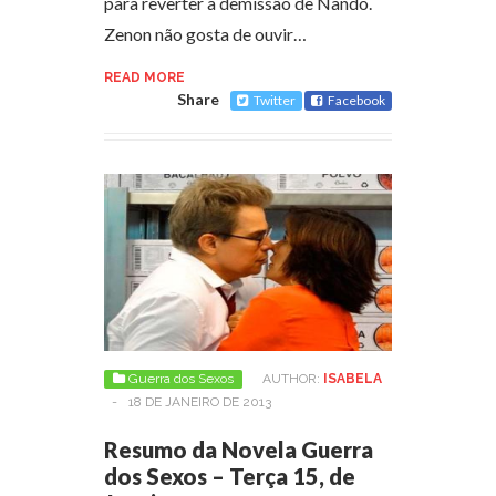
para reverter a demissão de Nando.
Zenon não gosta de ouvir…
READ MORE
Share
Twitter
Facebook
Guerra dos Sexos
AUTHOR:
ISABELA
-
18 DE JANEIRO DE 2013
Resumo da Novela Guerra
dos Sexos – Terça 15, de