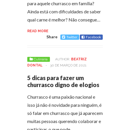
para aquele churrasco em família?
Ainda está com dificuldades de saber
qual carne é melhor? Não consegue…
READ MORE
Share
Twitter
Facebook
Culinária
AUTHOR:
BEATRIZ
DONTAL
-
30 DE MARÇO DE 2021
5 dicas para fazer um
churrasco digno de elogios
Churrasco é uma paixão nacional e
isso já não é novidade para ninguém, é
só falar em churrasco que já aparecem
muitas pessoas querendo colaborar e
participar, o que pode…