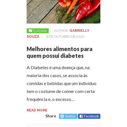
Culinária
AUTHOR:
GABRIELLY
SOUZA
-
6 DE OUTUBRO DE 2022
Melhores alimentos para
quem possui diabetes
A Diabetes é uma doença que, na
maioria dos casos, se associa às
comidas e bebidas que um indivíduo
tem o costume de comer com certa
frequência e, o excesso…
READ MORE
Share
Twitter
Facebook