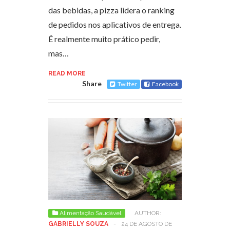
das bebidas, a pizza lidera o ranking
de pedidos nos aplicativos de entrega.
É realmente muito prático pedir,
mas…
READ MORE
Share
Twitter
Facebook
Alimentação Saudável
AUTHOR:
GABRIELLY SOUZA
-
24 DE AGOSTO DE