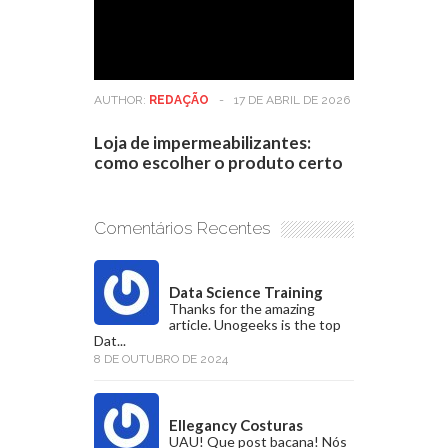
AUTHOR:
REDAÇÃO
-
17 DE ABRIL DE 2026
Loja de impermeabilizantes:
como escolher o produto certo
Comentários Recentes
Data Science Training
Thanks for the amazing
article. Unogeeks is the top
Dat...
8 DE OUTUBRO DE 2024
Ellegancy Costuras
UAU! Que post bacana! Nós