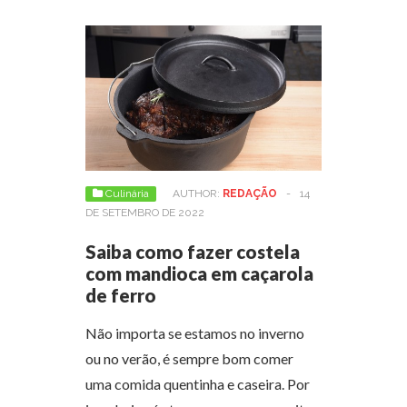
Culinária
AUTHOR:
REDAÇÃO
-
14
DE SETEMBRO DE 2022
Saiba como fazer costela
com mandioca em caçarola
de ferro
Não importa se estamos no inverno
ou no verão, é sempre bom comer
uma comida quentinha e caseira. Por