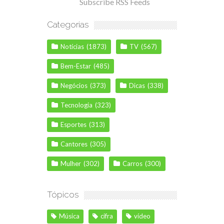
Subscribe RSS Feeds
Categorias
Notícias
(1873)
TV
(567)
Bem-Estar
(485)
Negócios
(373)
Dicas
(338)
Tecnologia
(323)
Esportes
(313)
Cantores
(305)
Mulher
(302)
Carros
(300)
Tópicos
Música
cifra
vídeo